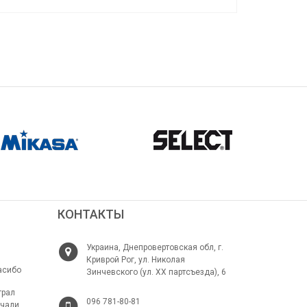
КОНТАКТЫ
Украина, Днепровертовская обл, г.
Криврой Рог, ул. Николая
асибо
Зинчевского (ул. ХХ партсъезда), 6
грал
096 781-80-81
ачали