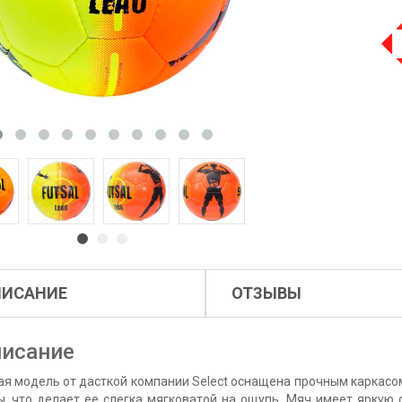
ПИСАНИЕ
ОТЗЫВЫ
исание
ая модель от дасткой компании Select оснащена прочным каркасо
ы, что делает ее слегка мягковатой на ощупь. Мяч имеет яркую 