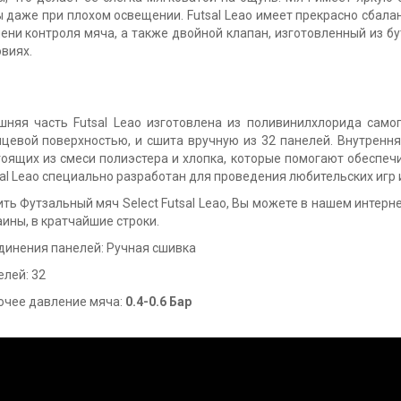
ы даже при плохом освещении. Futsal Leao имеет прекрасно сбал
пени контроля мяча, а также двойной клапан, изготовленный из б
виях.
шняя часть Futsal Leao изготовлена из поливинилхлорида само
нцевой поверхностью, и сшита вручную из 32 панелей. Внутренн
тоящих из смеси полиэстера и хлопка, которые помогают обеспеч
sal Leao специально разработан для проведения любительских игр
ть Футзальный мяч Select Futsal Leao, Вы можете в нашем интерне
ины, в кратчайшие строки.
динения панелей: Ручная сшивка
елей: 32
очее давление мяча:
0.4-0.6 Бар