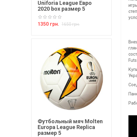
Uniforia League Евро
игр
2020 box размер 5
сте
усло
1350 грн.
1650 грн.
Вне
гля
сос
Fut
Купи
Укра
Сое
Пан
Раб
Футбольный мяч Molten
Europa League Replica
размер 5