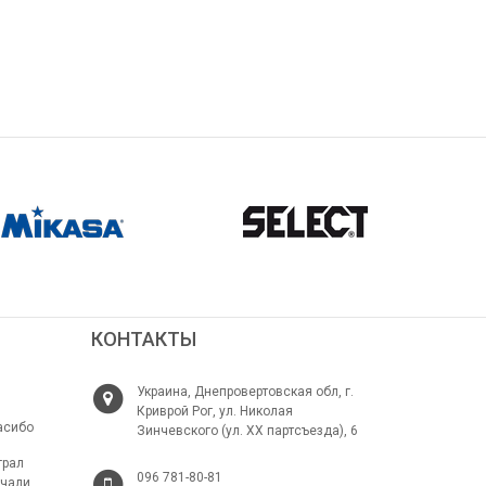
КОНТАКТЫ
Украина, Днепровертовская обл, г.
Криврой Рог, ул. Николая
асибо
Зинчевского (ул. ХХ партсъезда), 6
грал
096 781-80-81
ачали