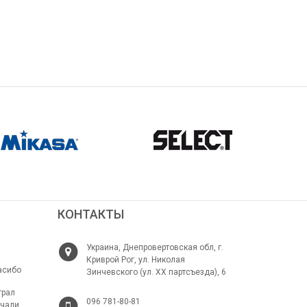
КОНТАКТЫ
Украина, Днепровертовская обл, г.
Криврой Рог, ул. Николая
асибо
Зинчевского (ул. ХХ партсъезда), 6
грал
096 781-80-81
ачали