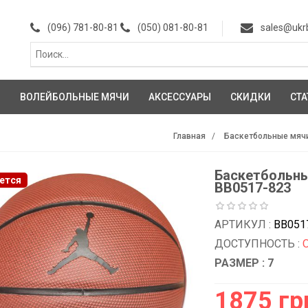
(096) 781-80-81
(050) 081-80-81
sales@ukr
И
ВОЛЕЙБОЛЬНЫЕ МЯЧИ
АКСЕССУАРЫ
СКИДКИ
СТА
Главная
Баскетбольные мяч
Баскетбольный
ется
BB0517-823
АРТИКУЛ :
BB051
ДОСТУПНОСТЬ :
РАЗМЕР : 7
1875 гр