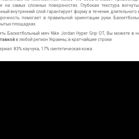
е на самых сложных поверхностях. Глубокая текстура вогнуты
чный внутренний слой гарантирует форму в течение длительного
прочность помогает в правильной ориентации руки. Баскетбол
рытых площадках.
ить Баскетбольный мяч Nike Jordan Hyper Grip OT, Вы можете в н
тавкой
в любой регион Украины, в кратчайшие строки.
ериал: 83% каучука, 17% синтетическая кожа