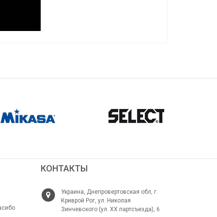
КОНТАКТЫ
Украина, Днепровертовская обл, г.
Криврой Рог, ул. Николая
асибо
Зинчевского (ул. ХХ партсъезда), 6