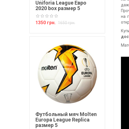
Uniforia League Евро
даж
2020 box размер 5
Про
на 
1350 грн.
отк
1650 грн.
Куп
дос
Мат
Футбольный мяч Molten
Europa League Replica
размер 5