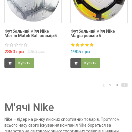
Футбольний м'яч Nike
Футбольний м'яч Nike
Merlin Match Ball розмір 5
Magia розмір 5
2850 грн.
1905 грн.
3750 грн.
Купити
Купити
1
2
3
М'ячі Nike
Nike – лідер на ринку якісних спортивних товарів. Протягом
всього часу свого існування компанія Nike бореться за
лідерство на світовому ринку спортивних товарів з іншими