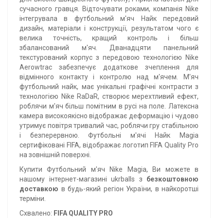
сучасного гравця. Відточувати роками, компанія Nike
інтегрувала в футбольний м'яч Найк передовий
дизайн, матеріали і конструкції, результатом чого є
велика точність, кращий контроль і більш
збалансований м'яч. Дванадцяти панельний
текстурований корпус з передовою технологією Nike
Aerowtrac забезпечує додаткове зчеплення для
відмінного контакту і контролю над м'ячем. М'яч
футбольний найк, має унікальні графічні контрасти з
технологією Nike RaDaR, створює мерехтливий ефект,
роблячи м'яч більш помітним в русі на поле. Латексна
камера високоякісно відображає деформацію і чудово
утримує повітря тривалий час, роблячи гру стабільною
і безперервною. Футбольні м'ячі Найк Magia
сертифіковані FIFA, відображає логотип FIFA Quality Pro
на зовнішній поверхні.
Купити Футбольний м'яч Nike Magia, Ви можете в
нашому інтернет-магазині ukrballs з
безкоштовною
доставкою
в будь-який регіон України, в найкоротші
терміни.
Схвалено:
FIFA QUALITY PRO