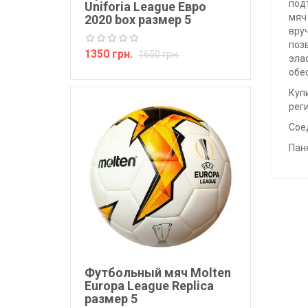
под
Uniforia League Евро
мяч
2020 box размер 5
вру
поз
1350 грн.
1650 грн.
эла
обе
Купи
реги
Сое
Пан
Футбольный мяч Molten
Europa League Replica
размер 5