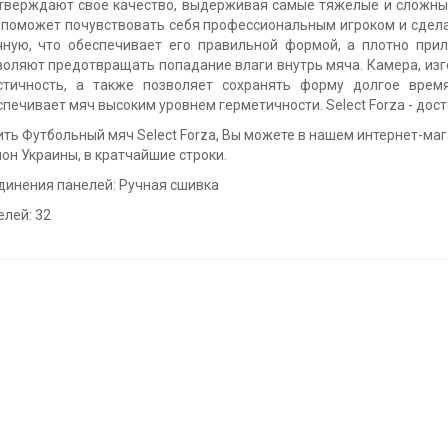
тверждают свое качество, выдерживая самые тяжелые и сложные
 поможет почувствовать себя профессиональным игроком и сдела
чную, что обеспечивает его правильной формой, а плотно пр
воляют предотвращать попадание влаги внутрь мяча. Камера, изг
стичность, а также позволяет сохранять форму долгое врем
спечивает мяч высоким уровнем герметичности. Select Forza - дос
ть Футбольный мяч Select Forza, Вы можете в нашем интернет-мага
он Украины, в кратчайшие строки.
динения панелей: Ручная сшивка
елей: 32