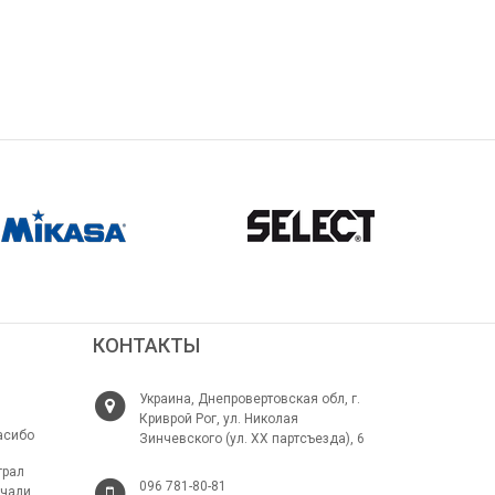
КОНТАКТЫ
Украина, Днепровертовская обл, г.
Криврой Рог, ул. Николая
асибо
Зинчевского (ул. ХХ партсъезда), 6
грал
096 781-80-81
ачали