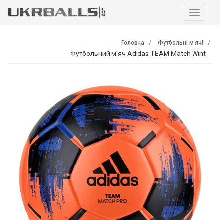
Навига
Головна
Футбольні м'ячі
Футбольний м'яч Adidas TEAM Match Wint