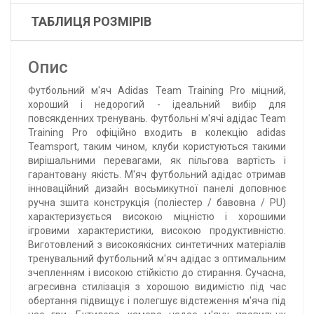
ТАБЛИЦЯ РОЗМІРІВ
Опис
Футбольний м'яч Adidas Team Training Pro міцний,
хороший і недорогий - ідеальний вибір для
повсякденних тренувань. Футбольні м'ячі адідас Team
Training Pro офіційно входить в колекцію adidas
Teamsport, таким чином, клуби користуються такими
вирішальними перевагами, як пільгова вартість і
гарантовану якість. М'яч футбольний адідас отримав
інноваційний дизайн восьмикутної панелі доповнює
ручна зшита конструкція (поліестер / бавовна / PU)
характеризується високою міцністю і хорошими
ігровими характеристики, високою продуктивністю.
Виготовлений з високоякісних синтетичних матеріалів
тренувальний футбольний м'яч адідас з оптимальним
зчепленням і високою стійкістю до стирання. Сучасна,
агресивна стилізація з хорошою видимістю під час
обертання підвищує і полегшує відстеження м'яча під