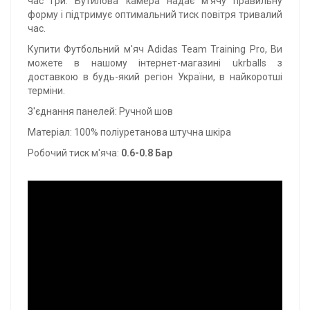
час гри. Бутилова камера надає м'ячу правильну
форму і підтримує оптимальний тиск повітря тривалий
час.
Купити Футбольний м'яч Adidas Team Training Pro, Ви
можете в нашому інтернет-магазині ukrballs з
доставкою в будь-який регіон України, в найкоротші
терміни.
З'єднання панелей: Ручной шов
Матеріал: 100% поліуретанова штучна шкіра
Робочий тиск м'яча:
0.6-0.8 Бар