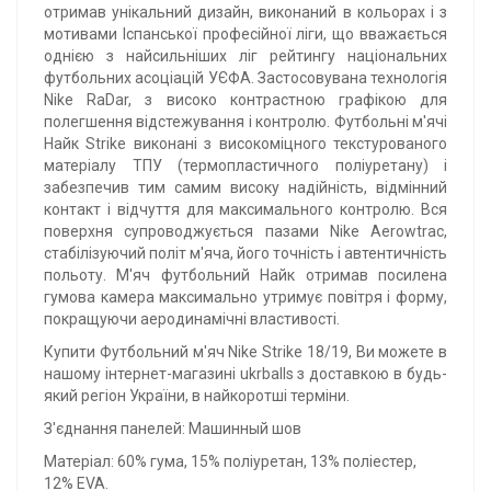
отримав унікальний дизайн, виконаний в кольорах і з
мотивами Іспанської професійної ліги, що вважається
однією з найсильніших ліг рейтингу національних
футбольних асоціацій УЄФА. Застосовувана технологія
Nike RaDar, з високо контрастною графікою для
полегшення відстежування і контролю. Футбольні м'ячі
Найк Strike виконані з високоміцного текстурованого
матеріалу ТПУ (термопластичного поліуретану) i
забезпечив тим самим високу надійність, відмінний
контакт і відчуття для максимального контролю. Вся
поверхня супроводжується пазами Nike Aerowtrac,
стабілізуючий політ м'яча, його точність і автентичність
польоту. М'яч футбольний Найк отримав посилена
гумова камера максимально утримує повітря і форму,
покращуючи аеродинамічні властивості.
Купити Футбольний м'яч Nike Strike 18/19, Ви можете в
нашому інтернет-магазині ukrballs з доставкою в будь-
який регіон України, в найкоротші терміни.
З'єднання панелей: Машинный шов
Матеріал: 60% гума, 15% поліуретан, 13% поліестер,
12% EVA.