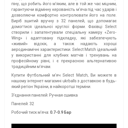
піну, що робить його м'яким, але в той же час міцним,
гарантуючи відмінну керованість м'яча під час ударів і
дозволяючи комфортно контролювати його на поле.
Виріб зшитий вручну з 32 панелей, що допомагає
домогтися ідеальної круглої форми. Фахівці Select
створили і запатентували спеціальну камеру «Zero-
Wing» і адаптовану підкладку, які забезпечують
«живий» відскік, а також надають хороші
аеродинамічні характеристики. Select Match ідеальний
у використанні для клубних матчів і тренувань на
професійному рівні, і є прекрасною альтернативою
традиційним м'ячам.
Купити Футбольний м'яч Select Match, Ви можете в
нашому інтернет-магазині ukrballs з доставкою в будь-
який регіон України, в найкоротші терміни.
З'єднання панелей: Ручная сшивка
Панелей: 32
Робочий тиск м'яча:
0.7-0.9 Бар