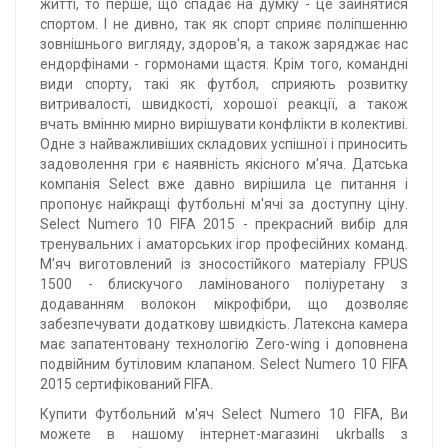
житті, то перше, що спадає на думку - це зайнятися
спортом. І не дивно, так як спорт сприяє поліпшенню
зовнішнього вигляду, здоров'я, а також заряджає нас
ендорфінами - гормонами щастя. Крім того, командні
види спорту, такі як футбол, сприяють розвитку
витривалості, швидкості, хорошої реакції, а також
вчать вмінню мирно вирішувати конфлікти в колективі.
Одне з найважливіших складових успішної і приносить
задоволення гри є наявність якісного м'яча. Датська
компанія Select вже давно вирішила це питання і
пропонує найкращі футбольні м'ячі за доступну ціну.
Select Numero 10 FIFA 2015 - прекрасний вибір для
тренувальних і аматорських ігор професійних команд.
М'яч виготовлений із зносостійкого матеріалу FPUS
1500 - блискучого ламінованого поліуретану з
додаванням волокон мікрофібри, що дозволяє
забезпечувати додаткову швидкість. Латексна камера
має запатентовану технологію Zero-wing і доповнена
подвійним бутіловим клапаном. Select Numero 10 FIFA
2015 сертифікований FIFA.
Купити Футбольний м'яч Select Numero 10 FIFA, Ви
можете в нашому інтернет-магазині ukrballs з