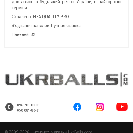
доставкою в будь-який регіон України, в найкоротші
терміни.
Схвалено:
FIFA QUALITY PRO
З'єднання панелей: Ручная сшивка
Панелей: 32
096 781-80-81
050 081-80-81
© 2009-2026 - інтернет-магазин
UkrBalls.com
.