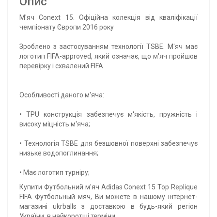
Опис
М'яч Conext 15. Офіційна колекція від кваліфікації
чемпіонату Європи 2016 року
Зроблено з застосуванням технології TSBE. М'яч має
логотип FIFA-approved, який означає, що м'яч пройшов
перевірку і схвалений FIFA.
Особливості даного м'яча:
• TPU конструкція забезпечує м'якість, пружність і
високу міцність м'яча;
• Технологія TSBE для безшовної поверхні забезпечує
низьке водопоглинання;
• Має логотип турніру;
Купити Футбольний м'яч Adidas Conext 15 Top Replique
FIFA Футбольный мяч, Ви можете в нашому інтернет-
магазині ukrballs з доставкою в будь-який регіон
України, в найкоротші терміни.