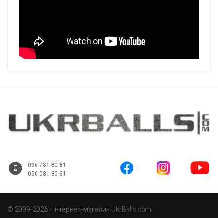
096 781-80-81
050 081-80-81
© 2009-2026 - інтернет-магазин
UkrBalls.com
.