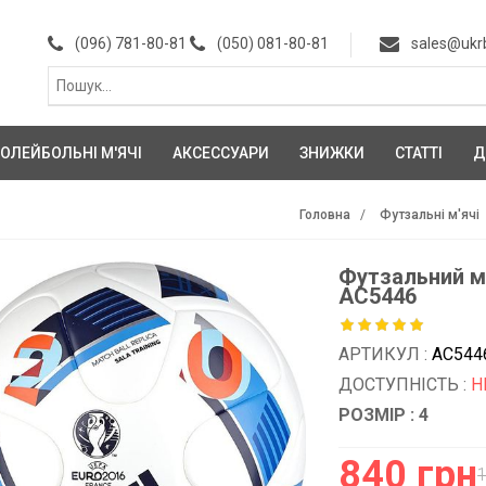
(096) 781-80-81
(050) 081-80-81
sales@ukr
ОЛЕЙБОЛЬНІ М'ЯЧІ
АКСЕССУАРИ
ЗНИЖКИ
СТАТТІ
Д
Головна
Футзальні м'ячі
Футзальний м'
AC5446
АРТИКУЛ :
AC544
ДОСТУПНІСТЬ :
Н
РОЗМІР : 4
840 грн