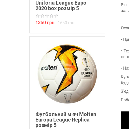
Uniforia League Евро
Він
2020 box розмір 5
зали
1350 грн.
1650 грн.
Особ
• Пр
• Т
пов
• Ни
Купи
будь
З'є
Робо
Футбольний м'яч Molten
Europa League Replica
розмір 5