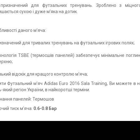
 призначений для футзальних тренувань. Зроблено з міцног
шається сухою і дуже м'яка на дотик.
ливості даного м'яча:
изначений для тривалих тренувань на футзальних ігрових полях;
ехнологія TSBE (термосшів панелей) забезпечує мінімальне поглин
ерхню;
зький відскік для кращого контролю м'яча;
ти Футзальний м'яч Adidas Euro 2016 Sala Training, Ви можете в н
-який регіон України, в найкоротші терміни.
днання панелей: Термошов
чий тиск м'яча:
0.6-0.8 Бар