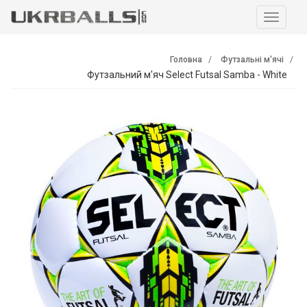
Навига
Головна
Футзальні м'ячі
Футзальний м'яч Select Futsal Samba - White