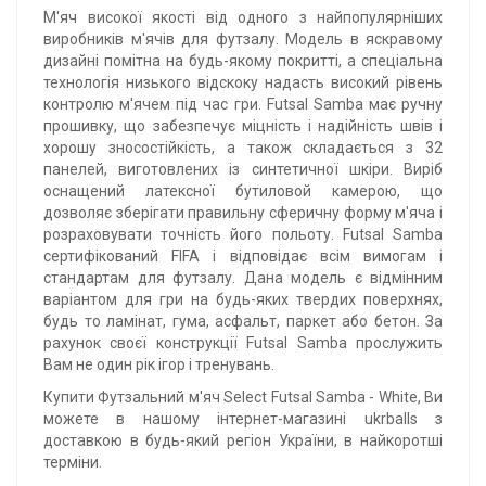
М'яч високої якості від одного з найпопулярніших
виробників м'ячів для футзалу. Модель в яскравому
дизайні помітна на будь-якому покритті, а спеціальна
технологія низького відскоку надасть високий рівень
контролю м'ячем під час гри. Futsal Samba має ручну
прошивку, що забезпечує міцність і надійність швів і
хорошу зносостійкість, а також складається з 32
панелей, виготовлених із синтетичної шкіри. Виріб
оснащений латексної бутиловой камерою, що
дозволяє зберігати правильну сферичну форму м'яча і
розраховувати точність його польоту. Futsal Samba
сертифікований FIFA і відповідає всім вимогам і
стандартам для футзалу. Дана модель є відмінним
варіантом для гри на будь-яких твердих поверхнях,
будь то ламінат, гума, асфальт, паркет або бетон. За
рахунок своєї конструкції Futsal Samba прослужить
Вам не один рік ігор і тренувань.
Купити Футзальний м'яч Select Futsal Samba - White, Ви
можете в нашому інтернет-магазині ukrballs з
доставкою в будь-який регіон України, в найкоротші
терміни.