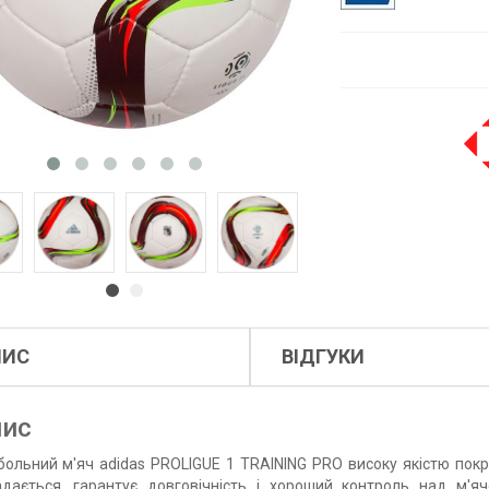
ПИС
ВІДГУКИ
ис
ольний м'яч adidas PROLIGUE 1 TRAINING PRO високу якістю покрит
адається, гарантує довговічність і хороший контроль над м'я