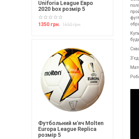
Uniforia League Евро
пол
2020 box розмір 5
про
фут
1350 грн.
обра
1650 грн.
Купи
будь
Схв
З'є
Мат
Робо
Футбольний м'яч Molten
Europa League Replica
розмір 5