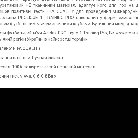
іуретановий НЕ тканинний матеріал, адаптує його для ігор на 
йшов позитивні тести FIFA QUALITY для проведення міжнародних,
больний PROLIGUE 1 TRAINING PRO виконаний у формі символічної 
ним футбольним м'ячем значними клубами. Бутиловий міхур для кр
ти Футбольний м'яч Adidas PRO Ligue 1 Training Pro, Ви можете в 
-який регіон України, в найкоротші терміни.
алено:
FIFA QUALITY
днання панелей: Ручная сшивка
еріал: 100% поліуретановий нетканий матеріал
чий тиск м'яча:
0.6-0.8 Бар