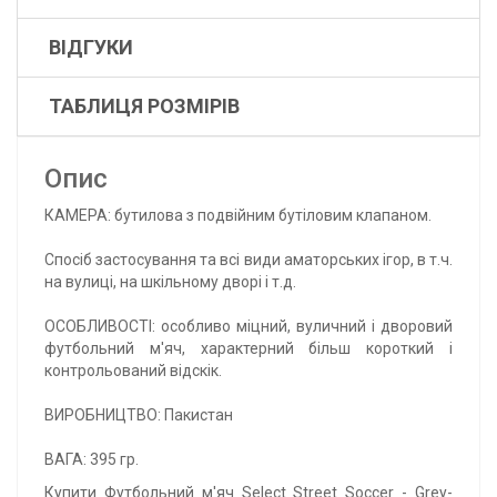
ВІДГУКИ
ТАБЛИЦЯ РОЗМІРІВ
Опис
КАМЕРА: бутилова з подвійним бутіловим клапаном.
Спосіб застосування та всі види аматорських ігор, в т.ч.
на вулиці, на шкільному дворі і т.д.
ОСОБЛИВОСТІ: особливо міцний, вуличний і дворовий
футбольний м'яч, характерний більш короткий і
контрольований відскік.
ВИРОБНИЦТВО: Пакистан
ВАГА: 395 гр.
Купити Футбольний м'яч Select Street Soccer - Grey-