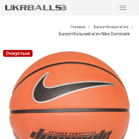
Навига
Головна
Баскетбольні м'ячі
Баскетбольний м'яч Nike Dominate
Очікується