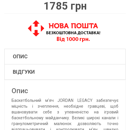
1785 грн
ОПИС
ВІДГУКИ
Опис
Баскетбольний м'яч JORDAN LEGACY забезпечує
міцність і зчеплення, необхідне гравцеві, щоб
вшановувати себе з упевненістю на ігровий
баскетбольному майданчику. Великі широкі канали і
гранулометричний малюнок дозволяють точно
відпрацьовувати і контролювати м'яч, швидко