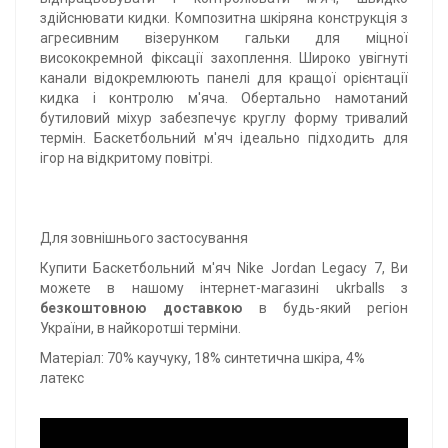
здійснювати кидки. Композитна шкіряна конструкція з
агресивним візерунком гальки для міцної
висококремной фіксації захоплення. Широко увігнуті
канали відокремлюють панелі для кращої орієнтації
кидка і контролю м'яча. Обертально намотаний
бутиловий міхур забезпечує круглу форму тривалий
термін. Баскетбольний м'яч ідеально підходить для
ігор на відкритому повітрі.
Для зовнішнього застосування
Купити Баскетбольний м'яч Nike Jordan Legacy 7, Ви
можете в нашому інтернет-магазині ukrballs з
безкоштовною доставкою
в будь-який регіон
України, в найкоротші терміни.
Матеріал: 70% каучуку, 18% синтетична шкіра, 4%
латекс