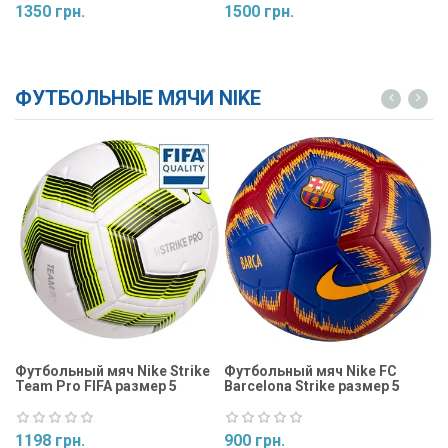
1350 грн.
1500 грн.
1
Купить
Купить
ФУТБОЛЬНЫЕ МЯЧИ NIKE
Футбольный мяч Nike Strike
Футбольный мяч Nike FC
Ф
Team Pro FIFA размер 5
Barcelona Strike размер 5
St
1198 грн.
900 грн.
9