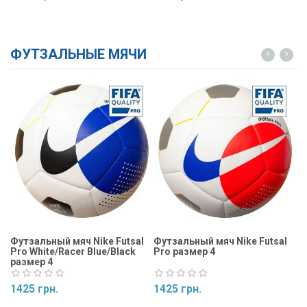
Купить
Купить
ФУТЗАЛЬНЫЕ МЯЧИ
Футзальный мяч Nike Futsal
Футзальный мяч Nike Futsal
Фу
Pro White/Racer Blue/Black
Pro размер 4
Ma
размер 4
1425 грн.
1425 грн.
1