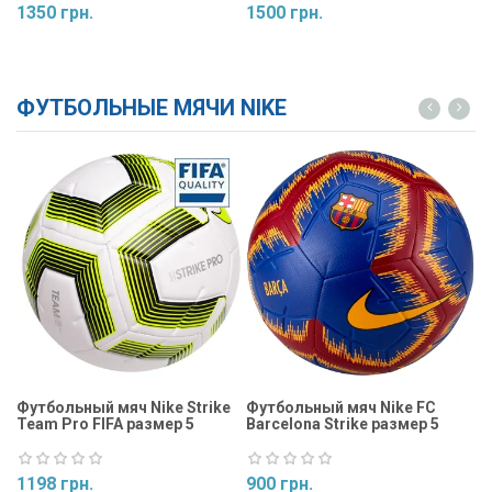
1350 грн.
1500 грн.
1
Купить
Купить
ФУТБОЛЬНЫЕ МЯЧИ NIKE
Футбольный мяч Nike Strike
Футбольный мяч Nike FC
Ф
Team Pro FIFA размер 5
Barcelona Strike размер 5
St
1198 грн.
900 грн.
9