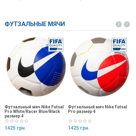
Купить
Купить
ФУТЗАЛЬНЫЕ МЯЧИ
Футзальный мяч Nike Futsal
Футзальный мяч Nike Futsal
Фу
Pro White/Racer Blue/Black
Pro размер 4
Ma
размер 4
1425 грн.
1425 грн.
1