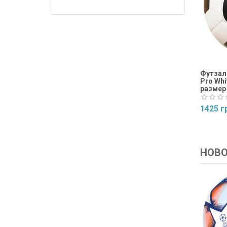
Футзаль
Pro Whi
размер
1425 г
Купит
НОВ