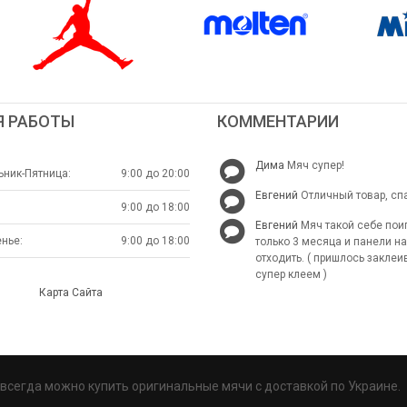
Я РАБОТЫ
КОММЕНТАРИИ
Дима
Мяч супер!
ник-Пятница:
9:00 до 20:00
Евгений
Отличный товар, сп
9:00 до 18:00
Евгений
Мяч такой себе пои
нье:
9:00 до 18:00
только 3 месяца и панели н
отходить. ( пришлось заклеи
супер клеем )
Карта Сайта
с всегда можно купить оригинальные мячи с доставкой по Украине.