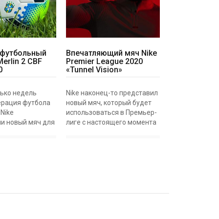
футбольный
Впечатляющий мяч Nike
Merlin 2 CBF
Premier League 2020
0
«Tunnel Vision»
ько недель
Nike наконец-то представил
ерация футбола
новый мяч, который будет
Nike
использоваться в Премьер-
и новый мяч для
лиге с настоящего момента
организованных
и до конца сезона.
ая Кубок
Названный «Tunnel Vision»
 первый
Nike Merlin Premier League,
разилии –
будет дебютирован в матч
Brasileiro Serie