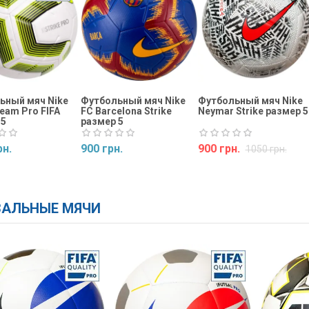
ьный мяч Nike
Футбольный мяч Nike
Футбольный мяч Nike
Team Pro FIFA
FC Barcelona Strike
Neymar Strike размер 5
 5
размер 5
рн.
900 грн.
900 грн.
1050 грн.
ь
Купить
Купить
АЛЬНЫЕ МЯЧИ