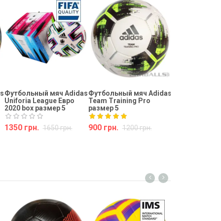
Футбольный м
Uniforia Leagu
Евро 2020 раз
975 грн.
Купить
s
Футбольный мяч Adidas
Футбольный мяч Adidas
Uniforia League Евро
Team Training Pro
2020 box размер 5
размер 5
1350 грн.
900 грн.
1650 грн.
1200 грн.
Купить
Купить
Футбольный м
Strike размер 