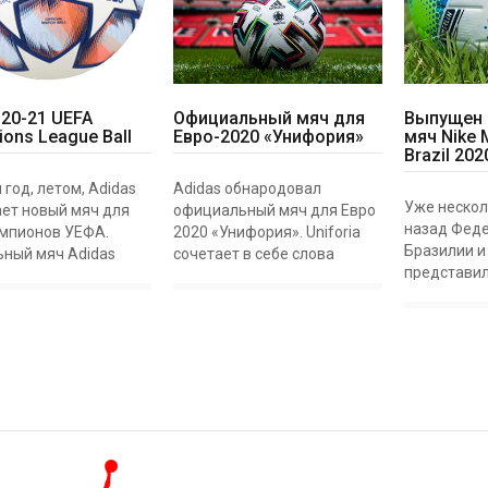
 20-21 UEFA
Официальный мяч для
Выпущен 
ons League Ball
Евро-2020 «Унифория»
мяч Nike 
Brazil 202
год, летом, Adidas
Adidas обнародовал
Уже нескол
ет новый мяч для
официальный мяч для Евро
назад Фед
емпионов УЕФА.
2020 «Унифория». Uniforia
Бразилии и 
ный мяч Adidas
сочетает в себе слова
представил
20 Champions League
единство и эйфорию,
турниров, 
рует в плей-офф
подходящее название для
CBF, включ
ого этапа Лиги
этого специального
Бразилии и
ов УЕФА 2020-21.
турнира. Евро-2020 будет
дивизион Б
FINAL
единственным в св
Campeonato 
A.