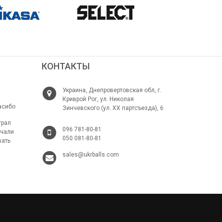
КОНТАКТЫ
Украина, Днепровертовская обл, г.
Криврой Рог, ул. Николая
асибо
Зинчевского (ул. ХХ партсъезда), 6
грал
096 781-80-81
ачали
050 081-80-81
вать
sales@ukrballs.com