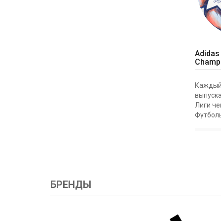
Adidas
Champi
Каждый 
выпуска
Лиги ч
Футболь
Finale 
дебюти
группов
чемпион
ADIDAS 
БРЕНДЫ