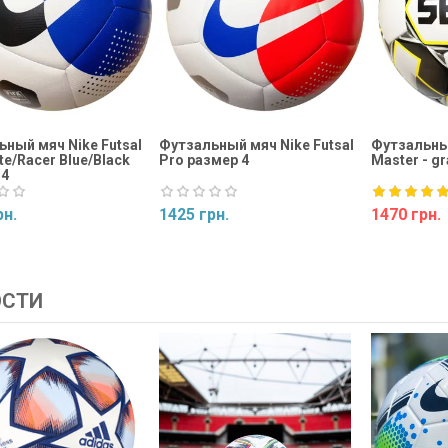
ный мяч Nike Futsal
Футзальный мяч Nike Futsal
Футзальный
te/Racer Blue/Black
Pro размер 4
Master - gr
 4
рн.
1425 грн.
1470 грн.
ь
Купить
Купить
ОСТИ