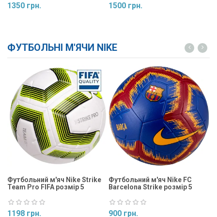
1350 грн.
1500 грн.
1
Купити
Купити
ФУТБОЛЬНІ М'ЯЧИ NIKE
Футбольний м'яч Nike Strike
Футбольний м'яч Nike FC
Ф
Team Pro FIFA розмір 5
Barcelona Strike розмір 5
St
1198 грн.
900 грн.
9