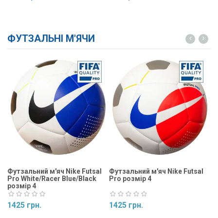
Купити
Купити
ФУТЗАЛЬНІ М'ЯЧИ
Футзальний м'яч Nike Futsal
Футзальний м'яч Nike Futsal
Фу
Pro White/Racer Blue/Black
Pro розмір 4
Ma
розмір 4
1425 грн.
1425 грн.
1