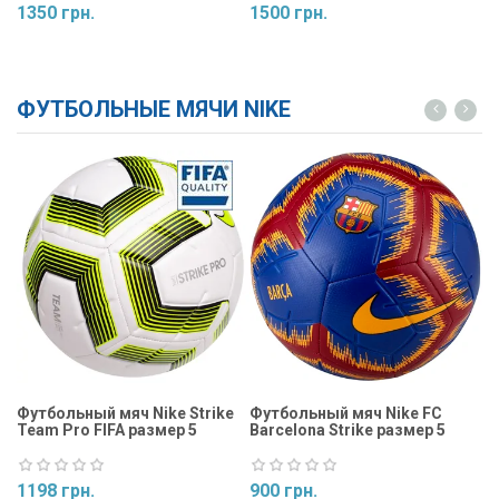
1350 грн.
1500 грн.
1
Купить
Купить
ФУТБОЛЬНЫЕ МЯЧИ NIKE
Футбольный мяч Nike Strike
Футбольный мяч Nike FC
Ф
Team Pro FIFA размер 5
Barcelona Strike размер 5
St
1198 грн.
900 грн.
9