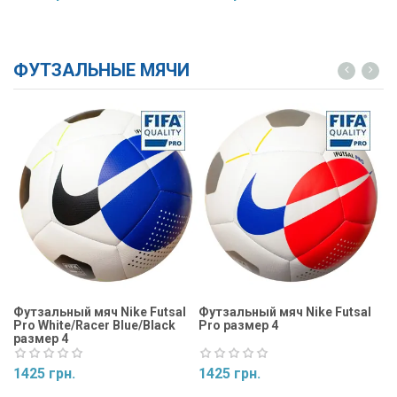
Купить
Купить
ФУТЗАЛЬНЫЕ МЯЧИ
Футзальный мяч Nike Futsal
Футзальный мяч Nike Futsal
Фу
Pro White/Racer Blue/Black
Pro размер 4
Ma
размер 4
1425 грн.
1425 грн.
1