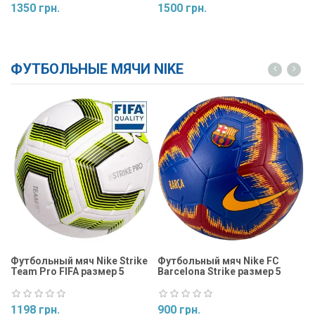
1350 грн.
1500 грн.
1
Купить
Купить
ФУТБОЛЬНЫЕ МЯЧИ NIKE
Футбольный мяч Nike Strike
Футбольный мяч Nike FC
Ф
Team Pro FIFA размер 5
Barcelona Strike размер 5
St
1198 грн.
900 грн.
9