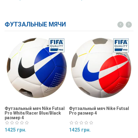
Купить
Купить
ФУТЗАЛЬНЫЕ МЯЧИ
Футзальный мяч Nike Futsal
Футзальный мяч Nike Futsal
Фу
Pro White/Racer Blue/Black
Pro размер 4
Ma
размер 4
1425 грн.
1425 грн.
1