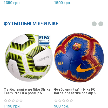
1350 грн.
1500 грн.
1
Купити
Купити
ФУТБОЛЬНІ М'ЯЧИ NIKE
Футбольний м'яч Nike Strike
Футбольний м'яч Nike FC
Ф
Team Pro FIFA розмір 5
Barcelona Strike розмір 5
St
1198 грн.
900 грн.
9