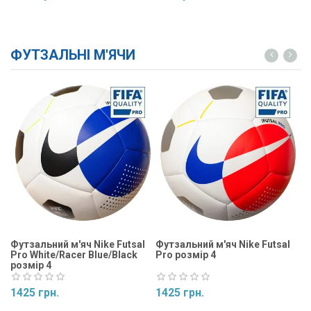
Купити
Купити
ФУТЗАЛЬНІ М'ЯЧИ
Футзальний м'яч Nike Futsal
Футзальний м'яч Nike Futsal
Фу
Pro White/Racer Blue/Black
Pro розмір 4
Ma
розмір 4
1425 грн.
1425 грн.
1