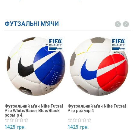
Купити
Купити
ФУТЗАЛЬНІ М'ЯЧИ
Футзальний м'яч Nike Futsal
Футзальний м'яч Nike Futsal
Фу
Pro White/Racer Blue/Black
Pro розмір 4
Ma
розмір 4
1425 грн.
1425 грн.
1