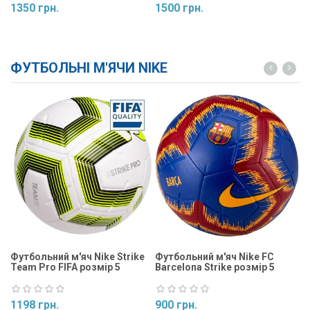
1350 грн.
1500 грн.
1
Купити
Купити
ФУТБОЛЬНІ М'ЯЧИ NIKE
Футбольний м'яч Nike Strike
Футбольний м'яч Nike FC
Ф
Team Pro FIFA розмір 5
Barcelona Strike розмір 5
St
1198 грн.
900 грн.
9