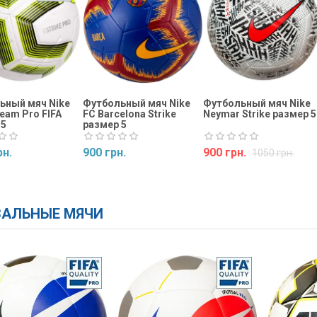
ьный мяч Nike
Футбольный мяч Nike
Футбольный мяч Nike
Team Pro FIFA
FC Barcelona Strike
Neymar Strike размер 5
 5
размер 5
рн.
900 грн.
900 грн.
1050 грн.
ь
Купить
Купить
АЛЬНЫЕ МЯЧИ