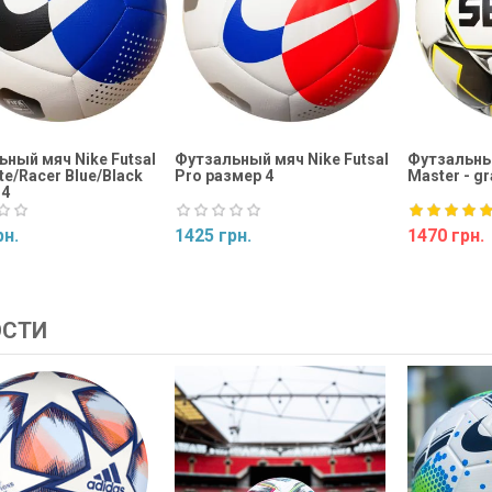
ный мяч Nike Futsal
Футзальный мяч Nike Futsal
Футзальный
te/Racer Blue/Black
Pro размер 4
Master - gr
 4
рн.
1425 грн.
1470 грн.
ь
Купить
Купить
ОСТИ