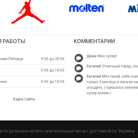
Я РАБОТЫ
КОММЕНТАРИИ
Дима
Мяч супер!
ник-Пятница:
9:00 до 20:00
Евгений
Отличный товар, сп
9:00 до 18:00
Евгений
Мяч такой себе пои
нье:
9:00 до 18:00
только 3 месяца и панели н
отходить. ( пришлось заклеи
супер клеем )
Карта Сайта
с всегда можно купить оригинальные мячи с доставкой по Украине.