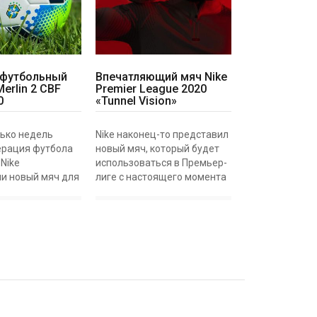
футбольный
Впечатляющий мяч Nike
Merlin 2 CBF
Premier League 2020
0
«Tunnel Vision»
ько недель
Nike наконец-то представил
ерация футбола
новый мяч, который будет
Nike
использоваться в Премьер-
и новый мяч для
лиге с настоящего момента
организованных
и до конца сезона.
ая Кубок
Названный «Tunnel Vision»
 первый
Nike Merlin Premier League,
разилии –
будет дебютирован в матч
Brasileiro Serie