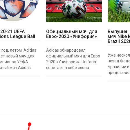
 20-21 UEFA
Официальный мяч для
Выпущен 
ons League Ball
Евро-2020 «Унифория»
мяч Nike 
Brazil 202
год, летом, Adidas
Adidas обнародовал
Уже нескол
ет новый мяч для
официальный мяч для Евро
назад Фед
емпионов УЕФА.
2020 «Унифория». Uniforia
Бразилии и 
ный мяч Adidas
сочетает в себе слова
представил
20 Champions League
единство и эйфорию,
турниров, 
рует в плей-офф
подходящее название для
CBF, включ
ого этапа Лиги
этого специального
Бразилии и
ов УЕФА 2020-21.
турнира. Евро-2020 будет
дивизион Б
FINAL
единственным в св
Campeonato 
A.