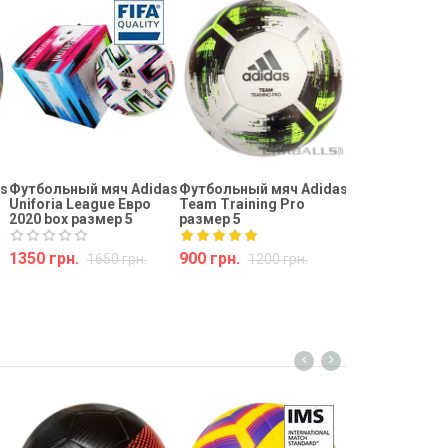
Футбольный м
Uniforia Leagu
Евро 2020 раз
975 грн.
Купить
s
Футбольный мяч Adidas
Футбольный мяч Adidas
Uniforia League Евро
Team Training Pro
2020 box размер 5
размер 5
1350 грн.
900 грн.
1650 грн.
1200 грн.
Купить
Купить
Футбольный м
Strike размер 