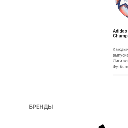
Adidas
Champi
Каждый 
выпуска
Лиги ч
Футболь
Finale 
дебюти
группов
чемпион
ADIDAS 
БРЕНДЫ