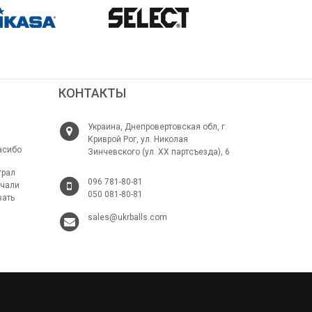
КОНТАКТЫ
Украина, Днепровертовская обл, г.
Криврой Рог, ул. Николая
асибо
Зинчевского (ул. ХХ партсъезда), 6
грал
096 781-80-81
ачали
050 081-80-81
вать
sales@ukrballs.com