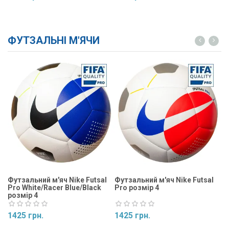
Купити
Купити
ФУТЗАЛЬНІ М'ЯЧИ
Футзальний м'яч Nike Futsal
Футзальний м'яч Nike Futsal
Фу
Pro White/Racer Blue/Black
Pro розмір 4
Ma
розмір 4
1425 грн.
1425 грн.
1