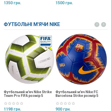
1350 грн.
1500 грн.
1
Купити
Купити
ФУТБОЛЬНІ М'ЯЧИ NIKE
Футбольний м'яч Nike Strike
Футбольний м'яч Nike FC
Ф
Team Pro FIFA розмір 5
Barcelona Strike розмір 5
St
1198 грн.
900 грн.
9