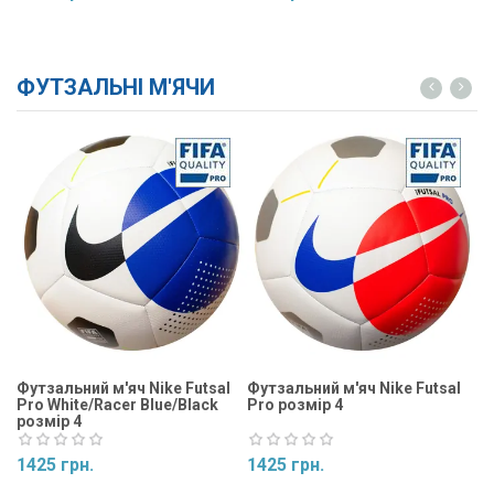
Купити
Купити
ФУТЗАЛЬНІ М'ЯЧИ
Футзальний м'яч Nike Futsal
Футзальний м'яч Nike Futsal
Фу
Pro White/Racer Blue/Black
Pro розмір 4
Ma
розмір 4
1425 грн.
1425 грн.
1