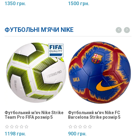
1350 грн.
1500 грн.
1
Купити
Купити
ФУТБОЛЬНІ М'ЯЧИ NIKE
Футбольний м'яч Nike Strike
Футбольний м'яч Nike FC
Ф
Team Pro FIFA розмір 5
Barcelona Strike розмір 5
St
1198 грн.
900 грн.
9