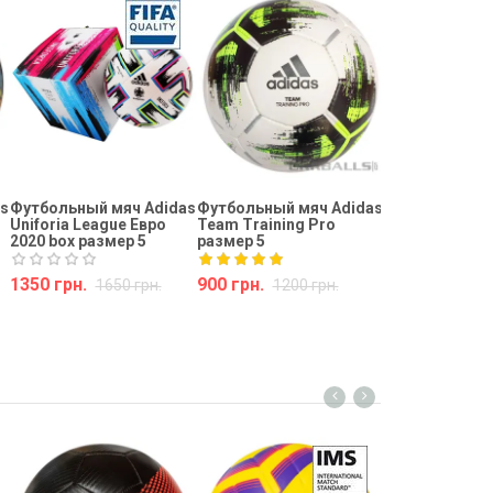
Футбольный м
Uniforia Leagu
Евро 2020 раз
975 грн.
Купить
s
Футбольный мяч Adidas
Футбольный мяч Adidas
Uniforia League Евро
Team Training Pro
2020 box размер 5
размер 5
1350 грн.
900 грн.
1650 грн.
1200 грн.
Купить
Купить
Футбольный м
Strike размер 