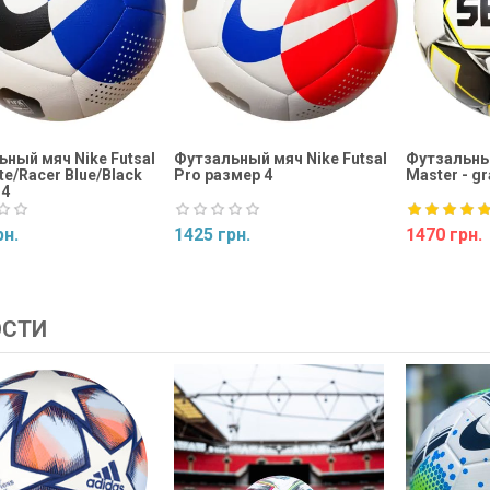
ный мяч Nike Futsal
Футзальный мяч Nike Futsal
Футзальный
te/Racer Blue/Black
Pro размер 4
Master - gr
 4
рн.
1425 грн.
1470 грн.
ь
Купить
Купить
ОСТИ