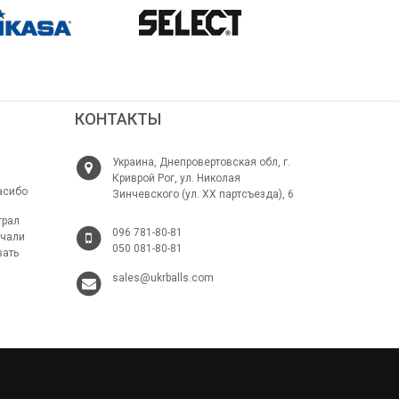
КОНТАКТЫ
Украина, Днепровертовская обл, г.
Криврой Рог, ул. Николая
асибо
Зинчевского (ул. ХХ партсъезда), 6
грал
096 781-80-81
ачали
050 081-80-81
вать
sales@ukrballs.com