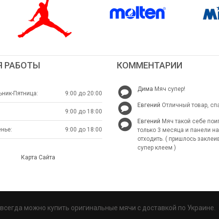
Я РАБОТЫ
КОММЕНТАРИИ
Дима
Мяч супер!
ник-Пятница:
9:00 до 20:00
Евгений
Отличный товар, сп
9:00 до 18:00
Евгений
Мяч такой себе пои
нье:
9:00 до 18:00
только 3 месяца и панели н
отходить. ( пришлось заклеи
супер клеем )
Карта Сайта
с всегда можно купить оригинальные мячи с доставкой по Украине.