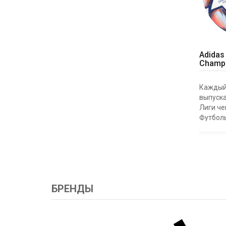
Adidas
Champi
Каждый 
выпуска
Лиги ч
Футболь
Finale 
дебюти
группов
чемпион
ADIDAS 
БРЕНДЫ