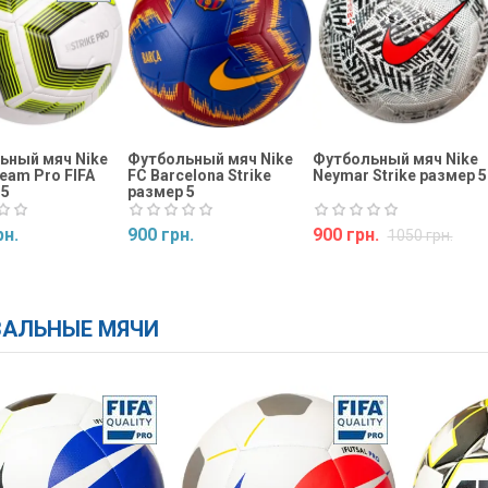
ьный мяч Nike
Футбольный мяч Nike
Футбольный мяч Nike
Team Pro FIFA
FC Barcelona Strike
Neymar Strike размер 5
 5
размер 5
рн.
900 грн.
900 грн.
1050 грн.
ь
Купить
Купить
АЛЬНЫЕ МЯЧИ