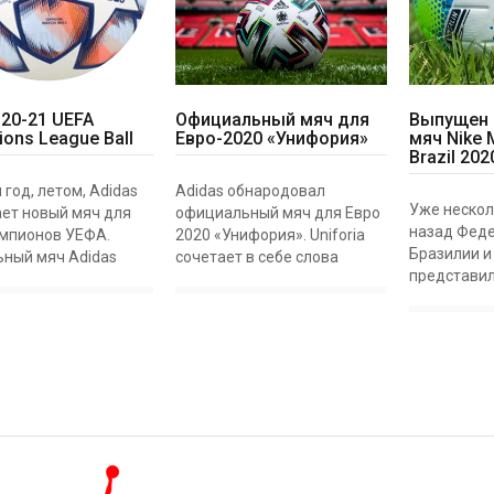
 20-21 UEFA
Официальный мяч для
Выпущен 
ons League Ball
Евро-2020 «Унифория»
мяч Nike 
Brazil 202
год, летом, Adidas
Adidas обнародовал
Уже нескол
ет новый мяч для
официальный мяч для Евро
назад Фед
емпионов УЕФА.
2020 «Унифория». Uniforia
Бразилии и 
ный мяч Adidas
сочетает в себе слова
представил
20 Champions League
единство и эйфорию,
турниров, 
рует в плей-офф
подходящее название для
CBF, включ
ого этапа Лиги
этого специального
Бразилии и
ов УЕФА 2020-21.
турнира. Евро-2020 будет
дивизион Б
FINAL
единственным в св
Campeonato 
A.