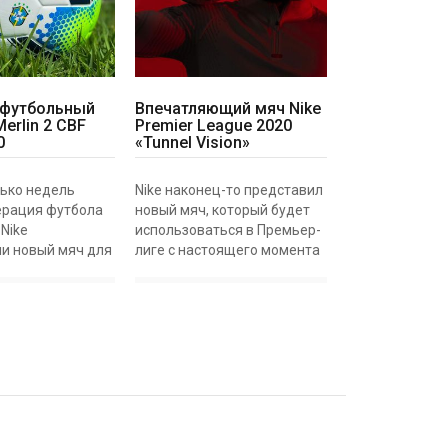
футбольный
Впечатляющий мяч Nike
Merlin 2 CBF
Premier League 2020
0
«Tunnel Vision»
ько недель
Nike наконец-то представил
ерация футбола
новый мяч, который будет
Nike
использоваться в Премьер-
и новый мяч для
лиге с настоящего момента
организованных
и до конца сезона.
ая Кубок
Названный «Tunnel Vision»
 первый
Nike Merlin Premier League,
разилии –
будет дебютирован в матч
Brasileiro Serie