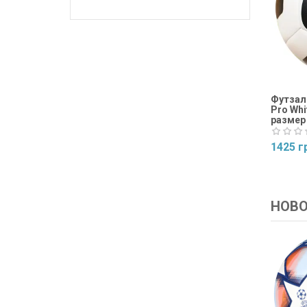
Футзаль
Pro Whi
размер
1425 г
Купит
НОВ