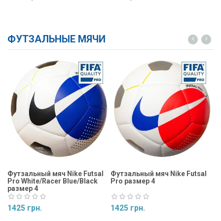
Купить
Купить
ФУТЗАЛЬНЫЕ МЯЧИ
Футзальный мяч Nike Futsal
Футзальный мяч Nike Futsal
Фу
Pro White/Racer Blue/Black
Pro размер 4
Ma
размер 4
1425 грн.
1425 грн.
1