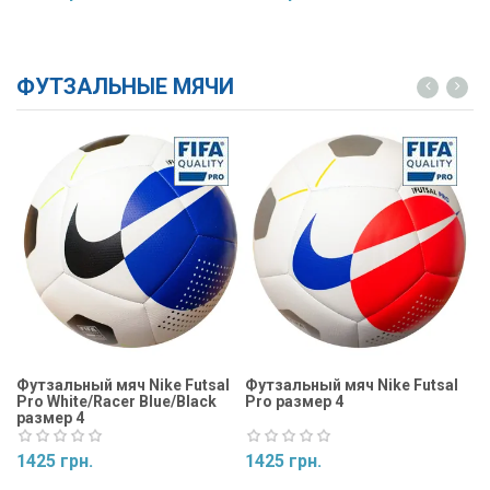
Купить
Купить
ФУТЗАЛЬНЫЕ МЯЧИ
Футзальный мяч Nike Futsal
Футзальный мяч Nike Futsal
Фу
Pro White/Racer Blue/Black
Pro размер 4
Ma
размер 4
1425 грн.
1425 грн.
1