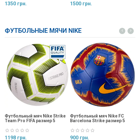
1350 грн.
1500 грн.
1
Купить
Купить
ФУТБОЛЬНЫЕ МЯЧИ NIKE
Футбольный мяч Nike Strike
Футбольный мяч Nike FC
Ф
Team Pro FIFA размер 5
Barcelona Strike размер 5
St
1198 грн.
900 грн.
9