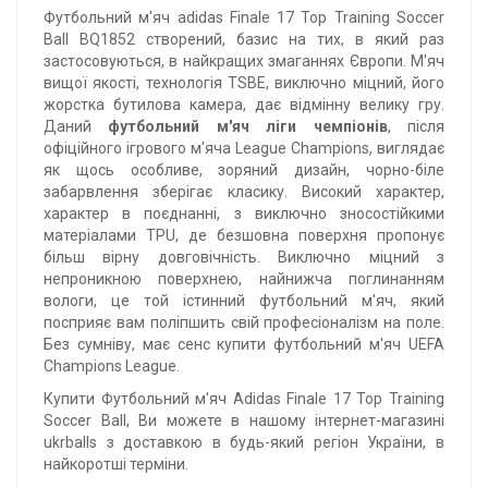
Футбольний м'яч adidas Finale 17 Top Training Soccer
Ball BQ1852 створений, базис на тих, в який раз
застосовуються, в найкращих змаганнях Європи. М'яч
вищої якості, технологія TSBE, виключно міцний, його
жорстка бутилова камера, дає відмінну велику гру.
Даний
футбольний м'яч ліги чемпіонів
, після
офіційного ігрового м'яча League Champions, виглядає
як щось особливе, зоряний дизайн, чорно-біле
забарвлення зберігає класику. Високий характер,
характер в поєднанні, з виключно зносостійкими
матеріалами TPU, де безшовна поверхня пропонує
більш вірну довговічність. Виключно міцний з
непроникною поверхнею, найнижча поглинанням
вологи, це той істинний футбольний м'яч, який
посприяє вам поліпшить свій професіоналізм на поле.
Без сумніву, має сенс купити футбольний м'яч UEFA
Champions League.
Купити Футбольний м'яч Adidas Finale 17 Top Training
Soccer Ball, Ви можете в нашому інтернет-магазині
ukrballs з доставкою в будь-який регіон України, в
найкоротші терміни.