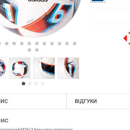
ПИС
ВІДГУКИ
ис
окоякісний М'ЯЧ З безшовну поверхню.