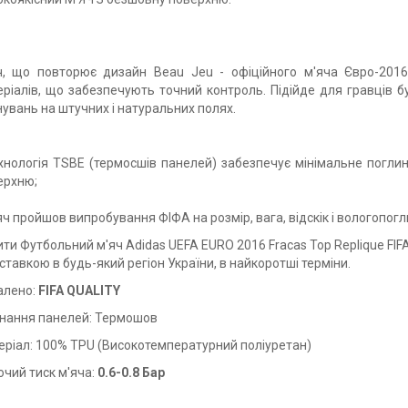
ч, що повторює дизайн Beau Jeu - офіційного м'яча Євро-2016
еріалів, що забезпечують точний контроль. Підійде для гравців б
увань на штучних і натуральних полях.
ехнологія TSBE (термосшів панелей) забезпечує мінімальне поглин
ерхню;
яч пройшов випробування ФІФА на розмір, вага, відскік і вологопог
ти Футбольний м'яч Adidas UEFA EURO 2016 Fracas Top Replique FIFA
ставкою в будь-який регіон України, в найкоротші терміни.
алено:
FIFA QUALITY
днання панелей: Термошов
еріал: 100% TPU (Високотемпературний поліуретан)
чий тиск м'яча:
0.6-0.8 Бар