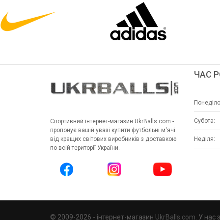
ЧАС 
Понеділо
Субота:
Спортивний інтернет-магазин UkrBalls.com -
пропонує вашій увазі купити футбольні м'ячі
Неділя:
від кращих світових виробників з доставкою
по всій території України.
© 2009-2026 - інтернет-магазин
UkrBalls.com
. У нас