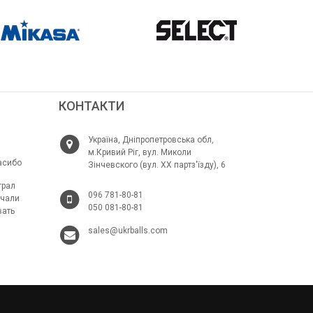
КОНТАКТИ
Україна, Дніпропетровська обл,
м.Кривий Ріг, вул. Миколи
асибо
Зінчевского (вул. ХХ партз'їзду), 6
грал
096 781-80-81
ачали
050 081-80-81
вать
sales@ukrballs.com