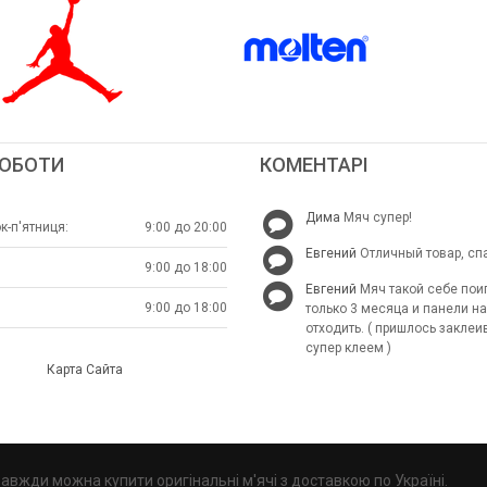
РОБОТИ
КОМЕНТАРІ
Дима
Мяч супер!
к-п'ятниця:
9:00 до 20:00
Евгений
Отличный товар, сп
9:00 до 18:00
Евгений
Мяч такой себе пои
9:00 до 18:00
только 3 месяца и панели н
отходить. ( пришлось заклеи
супер клеем )
Карта Сайта
 завжди можна купити оригінальні м'ячі з доставкою по Україні.