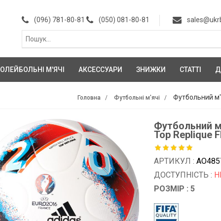
(096) 781-80-81
(050) 081-80-81
sales@ukr
ОЛЕЙБОЛЬНІ М'ЯЧІ
АКСЕССУАРИ
ЗНИЖКИ
СТАТТІ
Д
Футбольний м'я
Головна
Футбольні м'ячі
Футбольний м'
Top Replique 
АРТИКУЛ :
AO485
ДОСТУПНІСТЬ :
Н
РОЗМІР : 5