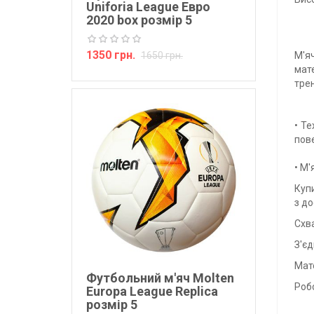
Uniforia League Евро
2020 box розмір 5
1350 грн.
1650 грн.
М'я
мат
трен
• Т
пов
• М'
Купи
з до
Схв
З'є
Мат
Футбольний м'яч Molten
Робо
Europa League Replica
розмір 5